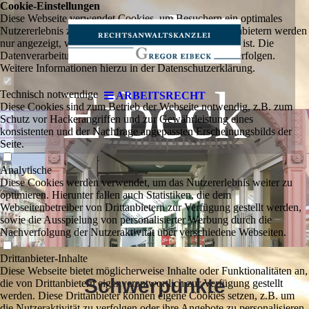
Cookie-Einstellungen
anzlei
Diese Webseite verwendet Cookies, um Besuchern ein optimales
Nutzererlebnis zu bieten. Bestimmte Inhalte von Drittanbietern werden
nur angezeigt, wenn die entsprechende Option aktiviert ist. Die
Datenverarbeitung kann dann auch in einem Drittland erfolgen.
Weitere Informationen hierzu in der Datenschutzerklärung.
Eibeck
Technisch notwendige
ARBEITSRECHT
Diese Cookies sind zum Betrieb der Webseite notwendig, z.B. zum
Schutz vor Hackerangriffen und zur Gewährleistung eines
konsistenten und der Nachfrage angepassten Erscheinungsbilds der
Seite.
Analytische
Diese Cookies werden verwendet, um das Nutzererlebnis weiter zu
optimieren. Hierunter fallen auch Statistiken, die dem
Webseitenbetreiber von Drittanbietern zur Verfügung gestellt werden,
sowie die Ausspielung von personalisierter Werbung durch die
Nachverfolgung der Nutzeraktivität über verschiedene Webseiten.
Drittanbieter-Inhalte
Diese Webseite bietet möglicherweise Inhalte oder Funktionalitäten an,
Schwerpunkte
die von Drittanbietern eigenverantwortlich zur Verfügung gestellt
werden. Diese Drittanbieter können eigene Cookies setzen, z.B. um
die Nutzeraktivität zu verfolgen oder ihre Angebote zu personalisieren