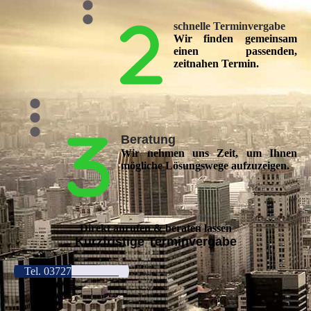
schnelle Terminvergabe
Wir finden gemeinsam
einen passenden,
zeitnahen Termin.
Beratung
Wir nehmen uns Zeit, um Ihnen
mögliche Lösungswege aufzuzeigen.
Direkt anrufen & beraten lassen
Kurzfristige Terminvergabe
Tel. 03727 / 99 60 28