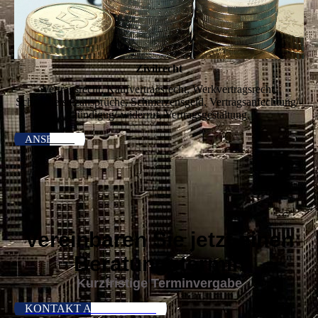
Zivilrecht
Vertragsrecht, Kaufvertragsrecht, Werkvertragsrecht,
Schadenersatzansprüche, Schmerzensgeld, Vertragsanfechtung/-
kündigug/-widerruf, Vertragsgestaltung
ANSEHEN
Vereinbaren Sie jetzt einen
Beratungstermin
Kurzfristige Terminvergabe
KONTAKT AUFNEHMEN