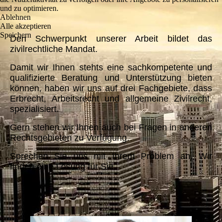
und zu optimieren.
Ablehnen
Alle akzeptieren
Speichern
Den Schwerpunkt unserer Arbeit bildet das
zivilrechtliche Mandat.
Damit wir Ihnen stehts eine sachkompetente und
qualifizierte Beratung und Unterstützung bieten
können, haben wir uns auf drei Fachgebiete, dass
Erbrecht, Arbeitsrecht und allgemeine Zivilrecht,
spezialisiert.
Gern stehen wir Ihnen auch bei Fragen in anderen
Rechtsgebieten zu Verfügung.
Sprechen Sie uns mit Ihrem Problem an. Wir
finden eine Lösung für Sie.