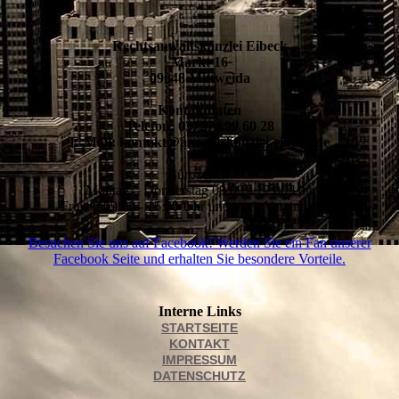
Rechtsanwaltskanzlei Eibeck
Markt 16
09648 Mittweida
Kontaktdaten
Telefon: 03727 / 99 60 28
E-Mail: kontakt@anwaltskanzlei-eibeck.de
Bürozeiten:
Montag – Donnerstag 09:00 - 17:00 Uhr
Freitag 09:00 - 15:00 Uhr und nach Vereinbarung
Besuchen Sie uns auf Facebook! Werden Sie ein Fan unserer
Facebook Seite und erhalten Sie besondere Vorteile.
Interne Links
STARTSEITE
KONTAKT
IMPRESSUM
DATENSCHUTZ